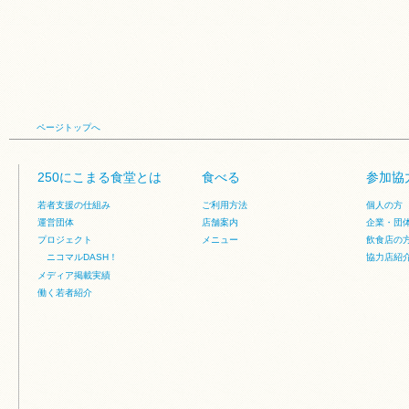
ページトップへ
250にこまる食堂とは
食べる
参加協
若者支援の仕組み
ご利用方法
個人の方
運営団体
店舗案内
企業・団
プロジェクト
メニュー
飲食店の
ニコマルDASH！
協力店紹
メディア掲載実績
働く若者紹介