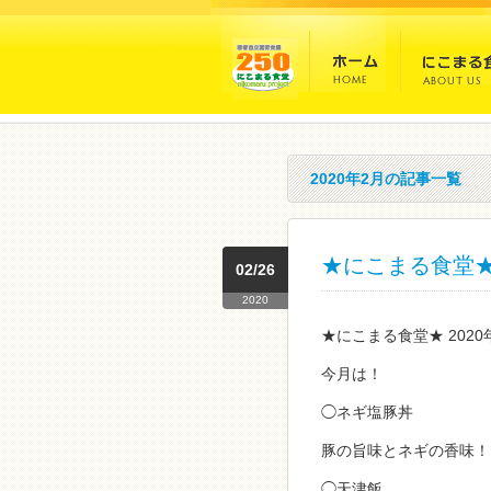
2020年2月の記事一覧
★にこまる食堂★ 
02/26
2020
★にこまる食堂★ 202
今月は！
◯ネギ塩豚丼
豚の旨味とネギの香味！
◯天津飯