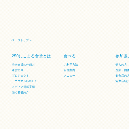
ページトップへ
250にこまる食堂とは
食べる
参加協
若者支援の仕組み
ご利用方法
個人の方
運営団体
店舗案内
企業・団
プロジェクト
メニュー
飲食店の
ニコマルDASH！
協力店紹
メディア掲載実績
働く若者紹介