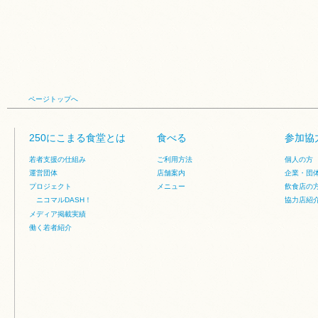
ページトップへ
250にこまる食堂とは
食べる
参加協
若者支援の仕組み
ご利用方法
個人の方
運営団体
店舗案内
企業・団
プロジェクト
メニュー
飲食店の
ニコマルDASH！
協力店紹
メディア掲載実績
働く若者紹介