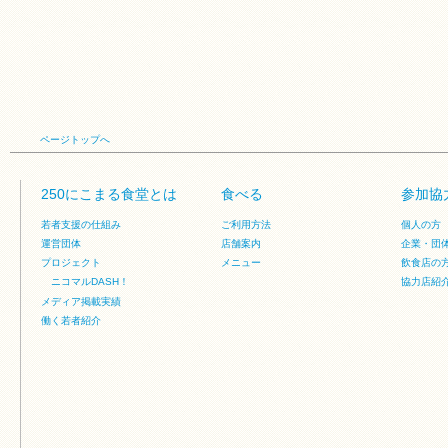
ページトップへ
250にこまる食堂とは
食べる
参加協
若者支援の仕組み
ご利用方法
個人の方
運営団体
店舗案内
企業・団
プロジェクト
メニュー
飲食店の
ニコマルDASH！
協力店紹
メディア掲載実績
働く若者紹介