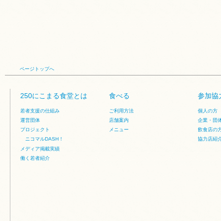
ページトップへ
250にこまる食堂とは
食べる
参加協
若者支援の仕組み
ご利用方法
個人の方
運営団体
店舗案内
企業・団
プロジェクト
メニュー
飲食店の
ニコマルDASH！
協力店紹
メディア掲載実績
働く若者紹介