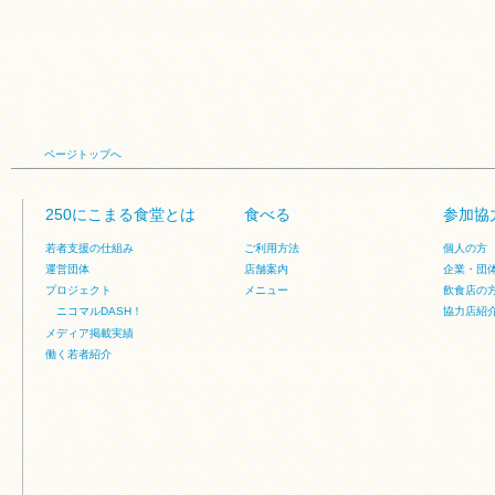
ページトップへ
250にこまる食堂とは
食べる
参加協
若者支援の仕組み
ご利用方法
個人の方
運営団体
店舗案内
企業・団
プロジェクト
メニュー
飲食店の
ニコマルDASH！
協力店紹
メディア掲載実績
働く若者紹介