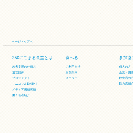
ページトップへ
250にこまる食堂とは
食べる
参加協
若者支援の仕組み
ご利用方法
個人の方
運営団体
店舗案内
企業・団
プロジェクト
メニュー
飲食店の
ニコマルDASH！
協力店紹
メディア掲載実績
働く若者紹介