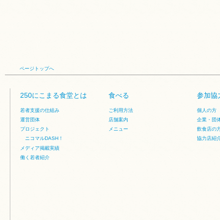
ページトップへ
250にこまる食堂とは
食べる
参加協
若者支援の仕組み
ご利用方法
個人の方
運営団体
店舗案内
企業・団
プロジェクト
メニュー
飲食店の
ニコマルDASH！
協力店紹
メディア掲載実績
働く若者紹介