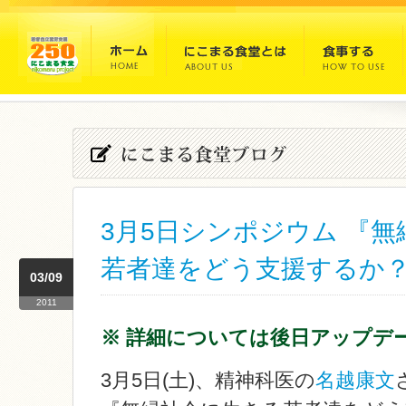
3月5日シンポジウム 『
若者達をどう支援するか
03/09
2011
※ 詳細については後日アップデ
3月5日(土)、精神科医の
名越康文