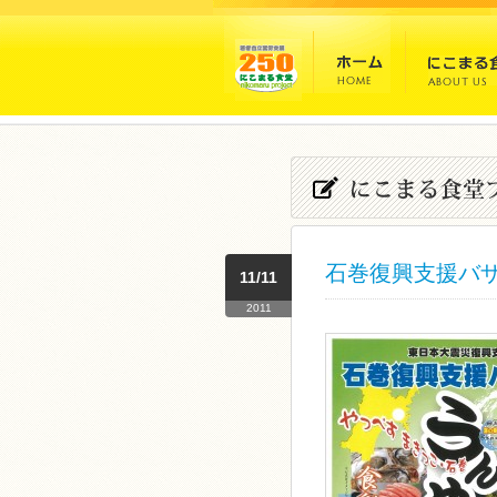
石巻復興支援バ
11/11
2011