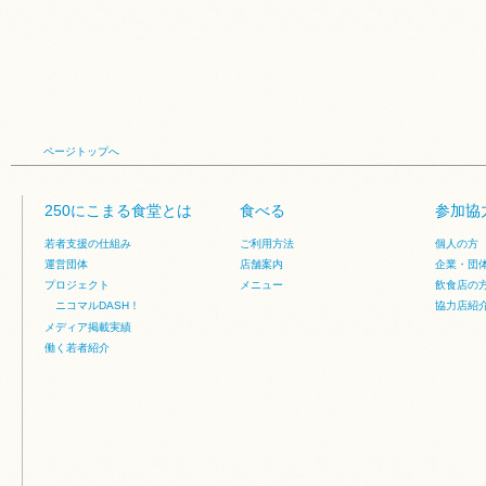
ページトップへ
250にこまる食堂とは
食べる
参加協
若者支援の仕組み
ご利用方法
個人の方
運営団体
店舗案内
企業・団
プロジェクト
メニュー
飲食店の
ニコマルDASH！
協力店紹
メディア掲載実績
働く若者紹介