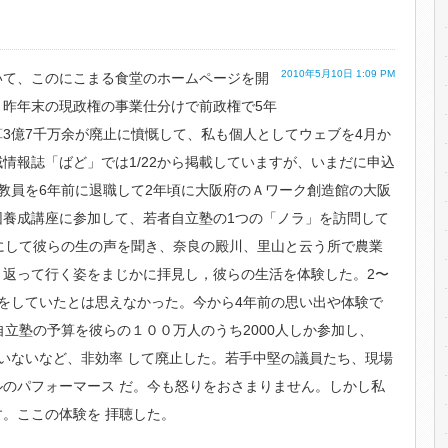
2010年5月10日 1:09 PM
いて、このにこまる食堂のホームページを開
。昨年末の現政権の事業仕分けで前政権で5年
3億7千万余が廃止に憤慨して、私も個人としてウェブを4月か
情報誌「ばど」では1/22から掲載していますが、いまだに申込
教員を6年前に退職して2年頃に大阪府のＡワーク創造館の大阪
団養成講座に参加して、若者自立塾の1つの「ノラ」を訪問して
にして彼らの生の声を聞き、奈良の殿川、里山と云う所で農業
き返って行く姿をまじかに拝見し，彼らの生活を体験した。2〜
をしていたとは思えなかった。今から4年前の思い出や体験で
自立塾の予算を彼らの１００万人のうち2000人しか参加し、
していないなど、非効率 して廃止した。若手中堅の議員たち、現場
のパフォーマース だ。今も怒りをおさまりません。しかし私
。ここの体験を 拝聴した。