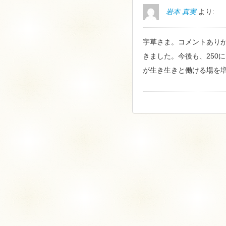
岩本 真実
より:
宇草さま。コメントあり
きました。今後も、250
が生き生きと働ける場を