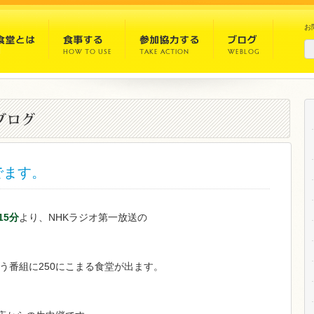
お
でます。
15分
より、NHKラジオ第一放送の
う番組に250にこまる食堂が出ます。