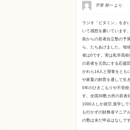
宇草 和一
より:
ラジオ「ビタミン」をき
いて感想を書いています
前からの若者自立塾の予算
ら、たちあげました。地域
者は0です。実は私学高校
の若者を元気にする応援
かれら14人と寝食をとも
や家畜の飼育を通して生
5年のひきこもりや不登校
す。全国30数カ所の若者
1000人しか就労,進学
も行かずの財務省マニアル
の塾は未だ申込はなしです