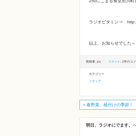
250にこまる食堂石川
ラジオビタミン⇒ http://www.
以上、お知らせでした～
投稿者: jco
コメント
: 2件のコ
カテゴリー
メディア
< 春野菜、植付けの季節！
明日、ラジオにでます。