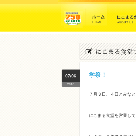
学祭！
07/06
2010
７月３日、４日とみなと
にこまる食堂を営業して