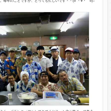
毎年のことですが、とっても忙しいです・・(o´・∀・｀o)ﾆ