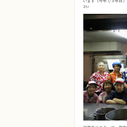
います（今年で３年目）。
ｺｯ♪