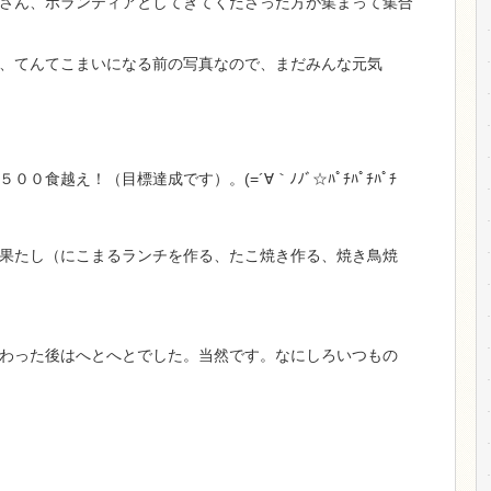
さん、ボランティアとしてきてくださった方が集まって集合
、てんてこまいになる前の写真なので、まだみんな元気
０食越え！（目標達成です）。(=´∀｀ﾉﾉﾞ☆ﾊﾟﾁﾊﾟﾁﾊﾟﾁ
果たし（にこまるランチを作る、たこ焼き作る、焼き鳥焼
わった後はへとへとでした。当然です。なにしろいつもの