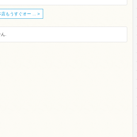
店もうすぐオー ... >
ん.