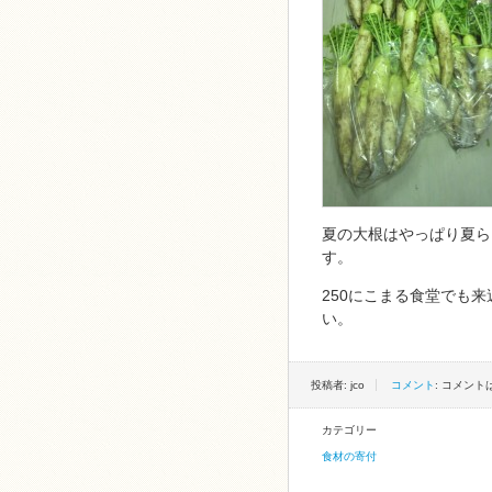
夏の大根はやっぱり夏ら
す。
250にこまる食堂でも
い。
投稿者: jco
コメント
: コメン
カテゴリー
食材の寄付