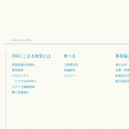
ページトップへ
250にこまる食堂とは
食べる
参加協
若者支援の仕組み
ご利用方法
個人の方
運営団体
店舗案内
企業・団
プロジェクト
メニュー
飲食店の
ニコマルDASH！
協力店紹
メディア掲載実績
働く若者紹介