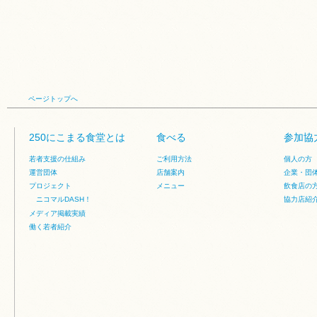
ページトップへ
250にこまる食堂とは
食べる
参加協
若者支援の仕組み
ご利用方法
個人の方
運営団体
店舗案内
企業・団
プロジェクト
メニュー
飲食店の
ニコマルDASH！
協力店紹
メディア掲載実績
働く若者紹介