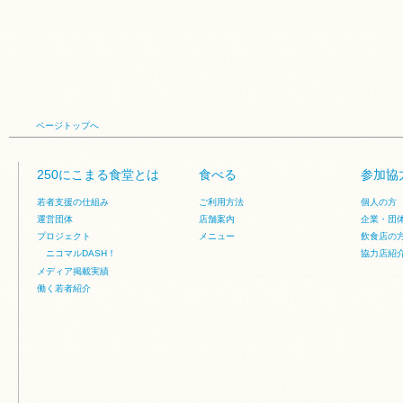
ページトップへ
250にこまる食堂とは
食べる
参加協
若者支援の仕組み
ご利用方法
個人の方
運営団体
店舗案内
企業・団
プロジェクト
メニュー
飲食店の
ニコマルDASH！
協力店紹
メディア掲載実績
働く若者紹介