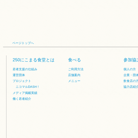
ページトップへ
250にこまる食堂とは
食べる
参加協
若者支援の仕組み
ご利用方法
個人の方
運営団体
店舗案内
企業・団
プロジェクト
メニュー
飲食店の
ニコマルDASH！
協力店紹
メディア掲載実績
働く若者紹介