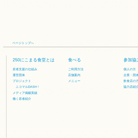
ページトップへ
250にこまる食堂とは
食べる
参加協
若者支援の仕組み
ご利用方法
個人の方
運営団体
店舗案内
企業・団
プロジェクト
メニュー
飲食店の
ニコマルDASH！
協力店紹
メディア掲載実績
働く若者紹介