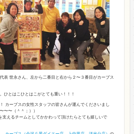
代表 世永さん、左から二番目と右から２〜３番目がカーブス
。ひとはこひとはこがとても重い！！！
！ カーブスの女性スタッフの皆さんが運んでくださいまし
〜〜〜（＾＾；））
を支えるチームとしてかかわって頂けたらとても嬉しいで
、
カーブス（金沢八景ダイエー店、上中里店、洋光台店）
の