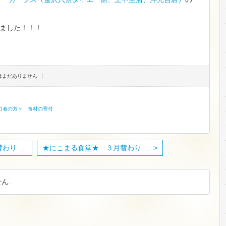
ました！！！
トはまだありません
力者の方々
食材の寄付
り ...
★にこまる食堂★ ３月替わり ... >
ん.