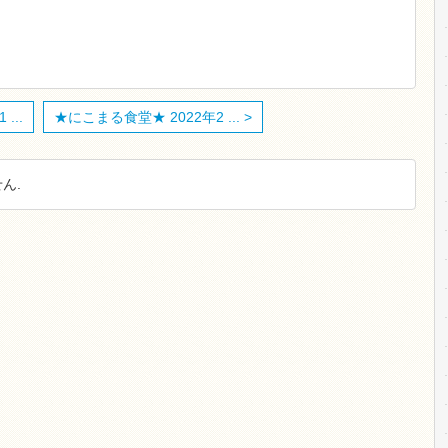
...
★にこまる食堂★ 2022年2 ... >
ん.