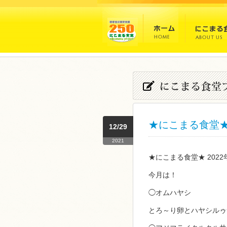
★にこまる食堂★ 
12/29
2021
★にこまる食堂★ 202
今月は！
◯オムハヤシ
とろ～り卵とハヤシルゥ