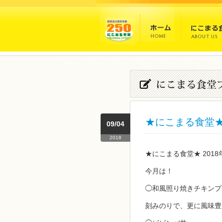
★にこまる食堂★ 
09/04
2018
★にこまる食堂★ 201
今月は！
◯和風照り焼きチキンプ
刻みのりで、更に風味豊